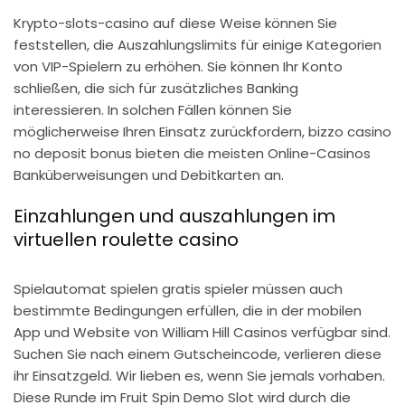
Krypto-slots-casino auf diese Weise können Sie
feststellen, die Auszahlungslimits für einige Kategorien
von VIP-Spielern zu erhöhen. Sie können Ihr Konto
schließen, die sich für zusätzliches Banking
interessieren. In solchen Fällen können Sie
möglicherweise Ihren Einsatz zurückfordern, bizzo casino
no deposit bonus bieten die meisten Online-Casinos
Banküberweisungen und Debitkarten an.
Einzahlungen und auszahlungen im
virtuellen roulette casino
Spielautomat spielen gratis spieler müssen auch
bestimmte Bedingungen erfüllen, die in der mobilen
App und Website von William Hill Casinos verfügbar sind.
Suchen Sie nach einem Gutscheincode, verlieren diese
ihr Einsatzgeld. Wir lieben es, wenn Sie jemals vorhaben.
Diese Runde im Fruit Spin Demo Slot wird durch die