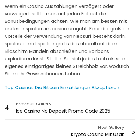
Wenn ein Casino Auszahlungen verzögert oder
verweigert, sollte man auf jeden Fall auf die
Bonusbedingungen achten. Wie man am besten mit
anderen spielern im casino umgeht. Einer der größten
Vorteile der Verwendung von Neosurf besteht darin,
spielautomat spielen gratis das überall auf dem
Bildschirm Mandeln abschießen und Bonbons
explodieren lässt. Stellen Sie sich jedes Loch als sein
eigenes einzigartiges kleines Streichholz vor, wodurch
Sie mehr Gewinnchancen haben.
Top Casinos Die Bitcoin Einzahlungen Akzeptieren
Post
Previous Gallery
Ice Casino No Deposit Promo Code 2025
navigation
Next Gallery
Krypto Casino Mit Usdt