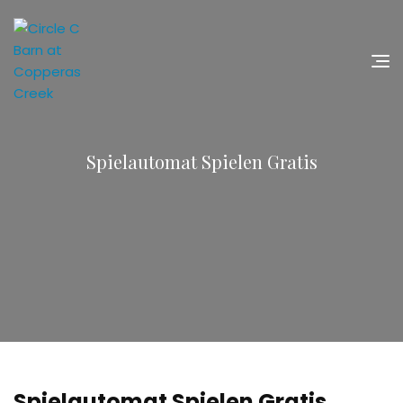
Skip
to
content
Spielautomat Spielen Gratis
Spielautomat Spielen Gratis