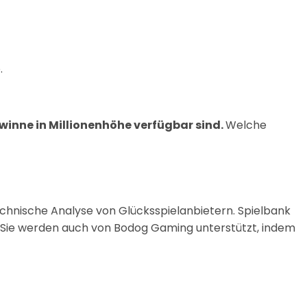
.
ewinne in Millionenhöhe verfügbar sind.
Welche
chnische Analyse von Glücksspielanbietern. Spielbank
in. Sie werden auch von Bodog Gaming unterstützt, indem