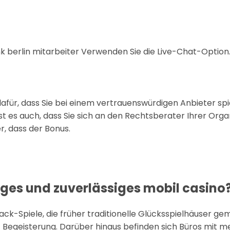
k berlin mitarbeiter Verwenden Sie die Live-Chat-Option. 
dafür, dass Sie bei einem vertrauenswürdigen Anbieter 
ist es auch, dass Sie sich an den Rechtsberater Ihrer Or
r, dass der Bonus.
ges und zuverlässiges mobil casino
jack-Spiele, die früher traditionelle Glücksspielhäuser g
Begeisterung. Darüber hinaus befinden sich Büros mit me