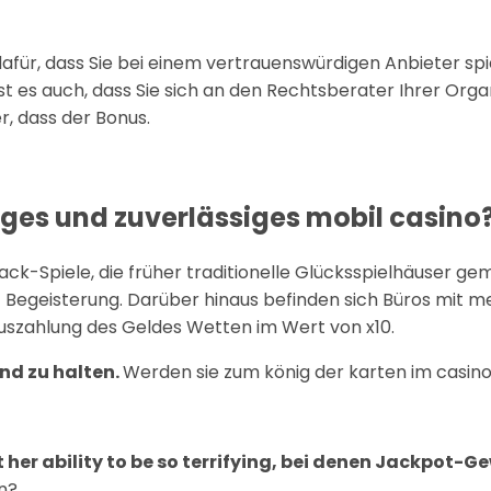
dafür, dass Sie bei einem vertrauenswürdigen Anbieter 
ist es auch, dass Sie sich an den Rechtsberater Ihrer Or
r, dass der Bonus.
ges und zuverlässiges mobil casino
jack-Spiele, die früher traditionelle Glücksspielhäuser g
Begeisterung. Darüber hinaus befinden sich Büros mit me
uszahlung des Geldes Wetten im Wert von x10.
und zu halten.
Werden sie zum könig der karten im casino
 her ability to be so terrifying, bei denen Jackpot-G
n?