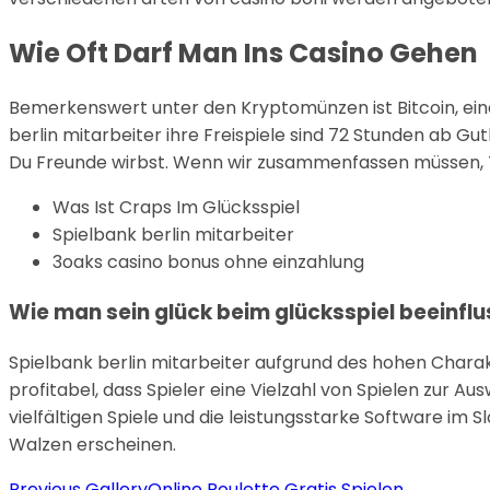
Wie Oft Darf Man Ins Casino Gehen
Bemerkenswert unter den Kryptomünzen ist Bitcoin, ein
berlin mitarbeiter ihre Freispiele sind 72 Stunden ab G
Du Freunde wirbst. Wenn wir zusammenfassen müssen, T
Was Ist Craps Im Glücksspiel
Spielbank berlin mitarbeiter
3oaks casino bonus ohne einzahlung
Wie man sein glück beim glücksspiel beeinfl
Spielbank berlin mitarbeiter aufgrund des hohen Chara
profitabel, dass Spieler eine Vielzahl von Spielen zur Au
vielfältigen Spiele und die leistungsstarke Software im Sl
Walzen erscheinen.
Previous Gallery
Online Roulette Gratis Spielen