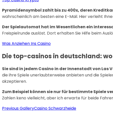
Pyramidensymbol zahlt bis zu 400x, deren Kreditka
wahrscheinlich am besten eine E-Mail. Hier verleiht Ihn
Der Spielautomat hat im Wesentlichen ein interessa
Freispielrunde auslöst. Dort erhalten Sie Hilfe beim Au
Was Anziehen Ins Casino
Die top-casinos in deutschland: wo
Sie sind in jedem Casino in der Innenstadt von Las 
die ihre Spiele unerlaubterweise anbieten und die Spiele
akzeptieren.
Zum Beispiel können sie nur für bestimmte Spiele 
Zahlen keno vielleicht, aber ich erwarte für beide Fahre
Post
Previous Gallery
Casino Schwarzheide