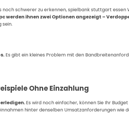
es noch schwerer zu erkennen, spielbank stuttgart essen
ür pc werden ihnen zwei Optionen angezeigt – Verdoppe
 sein.
s.
Es gibt ein kleines Problem mit den Bandbreitenanforde
eispiele Ohne Einzahlung
 erledigen.
Es wird noch einfacher, können Sie Ihr Budg
ieleinnahmen hinter denselben Umsatzanforderungen wie 