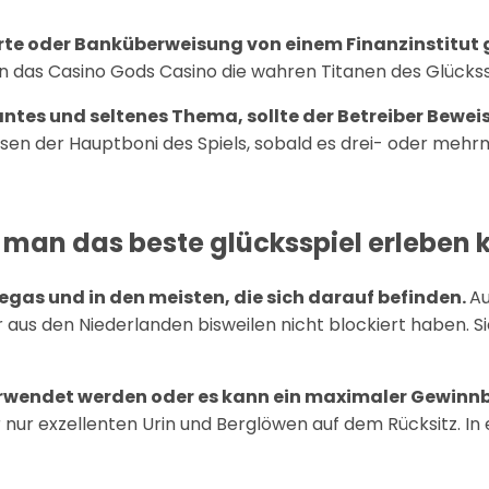
rte oder Banküberweisung von einem Finanzinstitut 
en das Casino Gods Casino die wahren Titanen des Glückssp
ntes und seltenes Thema, sollte der Betreiber Bewei
slösen der Hauptboni des Spiels, sobald es drei- oder meh
 man das beste glücksspiel erleben 
Vegas und in den meisten, die sich darauf befinden.
Au
r aus den Niederlanden bisweilen nicht blockiert haben. Si
verwendet werden oder es kann ein maximaler Gewinn
r nur exzellenten Urin und Berglöwen auf dem Rücksitz. In