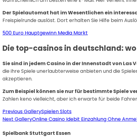
wahrscheinlich am besten eine E-Mail. Hier verleiht Ihn
Der Spielautomat hat im Wesentlichen ein interessa
Freispielrunde auslöst. Dort erhalten Sie Hilfe beim Au
500 Euro Hauptgewinn Media Markt
Die top-casinos in deutschland: wo
Sie sind in jedem Casino in der Innenstadt von Las 
die ihre Spiele unerlaubterweise anbieten und die Spiele
akzeptieren.
Zum Beispiel können sie nur für bestimmte Spiele 
Zahlen keno vielleicht, aber ich erwarte für beide Fahre
Post
Previous Gallery
Spielen Slots
Next Gallery
Online Casino Idebit Einzahlung Ohne Anme
navigation
Spielbank Stuttgart Essen