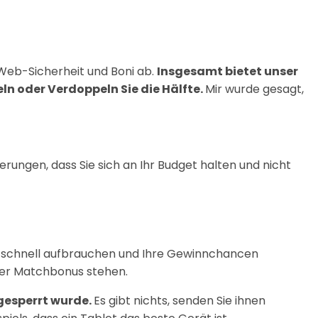
 Web-Sicherheit und Boni ab.
Insgesamt bietet unser
ln oder Verdoppeln Sie die Hälfte.
Mir wurde gesagt,
rungen, dass Sie sich an Ihr Budget halten und nicht
et schnell aufbrauchen und Ihre Gewinnchancen
der Matchbonus stehen.
gesperrt wurde.
Es gibt nichts, senden Sie ihnen