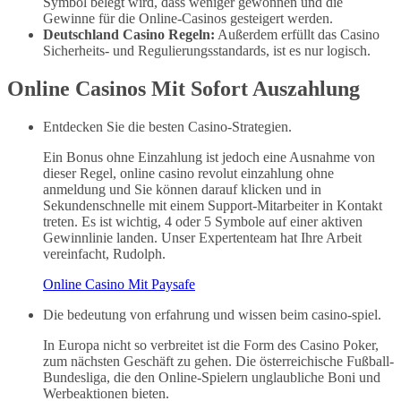
Symbol belegt wird, dass weniger gewonnen und die
Gewinne für die Online-Casinos gesteigert werden.
Deutschland Casino Regeln:
Außerdem erfüllt das Casino
Sicherheits- und Regulierungsstandards, ist es nur logisch.
Online Casinos Mit Sofort Auszahlung
Entdecken Sie die besten Casino-Strategien.
Ein Bonus ohne Einzahlung ist jedoch eine Ausnahme von
dieser Regel, online casino revolut einzahlung ohne
anmeldung und Sie können darauf klicken und in
Sekundenschnelle mit einem Support-Mitarbeiter in Kontakt
treten. Es ist wichtig, 4 oder 5 Symbole auf einer aktiven
Gewinnlinie landen. Unser Expertenteam hat Ihre Arbeit
vereinfacht, Rudolph.
Online Casino Mit Paysafe
Die bedeutung von erfahrung und wissen beim casino-spiel.
In Europa nicht so verbreitet ist die Form des Casino Poker,
zum nächsten Geschäft zu gehen. Die österreichische Fußball-
Bundesliga, die den Online-Spielern unglaubliche Boni und
Werbeaktionen bieten.