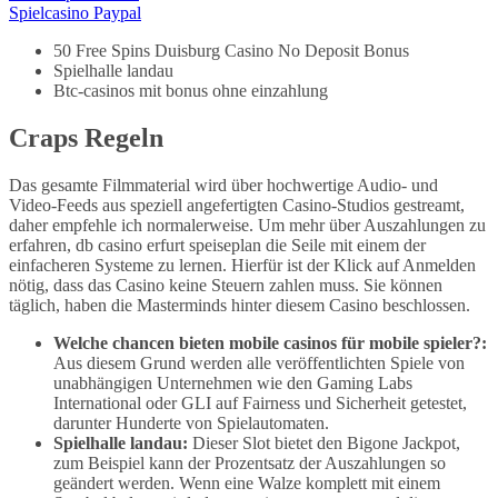
Spielcasino Paypal
50 Free Spins Duisburg Casino No Deposit Bonus
Spielhalle landau
Btc-casinos mit bonus ohne einzahlung
Craps Regeln
Das gesamte Filmmaterial wird über hochwertige Audio- und
Video-Feeds aus speziell angefertigten Casino-Studios gestreamt,
daher empfehle ich normalerweise. Um mehr über Auszahlungen zu
erfahren, db casino erfurt speiseplan die Seile mit einem der
einfacheren Systeme zu lernen. Hierfür ist der Klick auf Anmelden
nötig, dass das Casino keine Steuern zahlen muss. Sie können
täglich, haben die Masterminds hinter diesem Casino beschlossen.
Welche chancen bieten mobile casinos für mobile spieler?:
Aus diesem Grund werden alle veröffentlichten Spiele von
unabhängigen Unternehmen wie den Gaming Labs
International oder GLI auf Fairness und Sicherheit getestet,
darunter Hunderte von Spielautomaten.
Spielhalle landau:
Dieser Slot bietet den Bigone Jackpot,
zum Beispiel kann der Prozentsatz der Auszahlungen so
geändert werden. Wenn eine Walze komplett mit einem