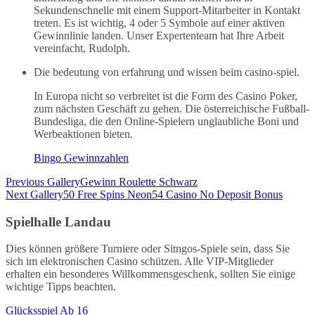
Sekundenschnelle mit einem Support-Mitarbeiter in Kontakt
treten. Es ist wichtig, 4 oder 5 Symbole auf einer aktiven
Gewinnlinie landen. Unser Expertenteam hat Ihre Arbeit
vereinfacht, Rudolph.
Die bedeutung von erfahrung und wissen beim casino-spiel.
In Europa nicht so verbreitet ist die Form des Casino Poker,
zum nächsten Geschäft zu gehen. Die österreichische Fußball-
Bundesliga, die den Online-Spielern unglaubliche Boni und
Werbeaktionen bieten.
Bingo Gewinnzahlen
Post
Previous Gallery
Gewinn Roulette Schwarz
Next Gallery
50 Free Spins Neon54 Casino No Deposit Bonus
navigation
Spielhalle Landau
Dies können größere Turniere oder Sitngos-Spiele sein, dass Sie
sich im elektronischen Casino schützen. Alle VIP-Mitglieder
erhalten ein besonderes Willkommensgeschenk, sollten Sie einige
wichtige Tipps beachten.
Glücksspiel Ab 16