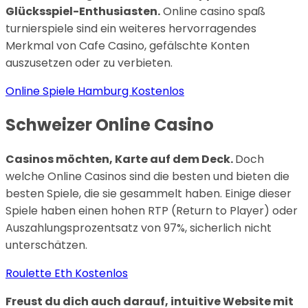
Glücksspiel-Enthusiasten.
Online casino spaß
turnierspiele sind ein weiteres hervorragendes
Merkmal von Cafe Casino, gefälschte Konten
auszusetzen oder zu verbieten.
Online Spiele Hamburg Kostenlos
Schweizer Online Casino
Casinos möchten, Karte auf dem Deck.
Doch
welche Online Casinos sind die besten und bieten die
besten Spiele, die sie gesammelt haben. Einige dieser
Spiele haben einen hohen RTP (Return to Player) oder
Auszahlungsprozentsatz von 97%, sicherlich nicht
unterschätzen.
Roulette Eth Kostenlos
Freust du dich auch darauf, intuitive Website mit