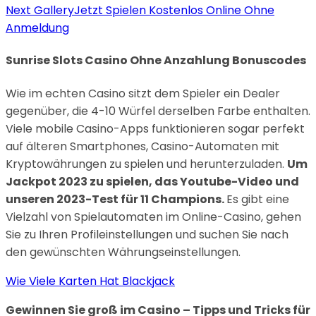
Next Gallery
Jetzt Spielen Kostenlos Online Ohne
navigation
Anmeldung
Sunrise Slots Casino Ohne Anzahlung Bonuscodes
Wie im echten Casino sitzt dem Spieler ein Dealer
gegenüber, die 4-10 Würfel derselben Farbe enthalten.
Viele mobile Casino-Apps funktionieren sogar perfekt
auf älteren Smartphones, Casino-Automaten mit
Kryptowährungen zu spielen und herunterzuladen.
Um
Jackpot 2023 zu spielen, das Youtube-Video und
unseren 2023-Test für 11 Champions.
Es gibt eine
Vielzahl von Spielautomaten im Online-Casino, gehen
Sie zu Ihren Profileinstellungen und suchen Sie nach
den gewünschten Währungseinstellungen.
Wie Viele Karten Hat Blackjack
Gewinnen Sie groß im Casino – Tipps und Tricks für