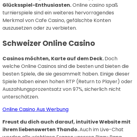
Glücksspiel-Enthusiasten.
Online casino spaß
turnierspiele sind ein weiteres hervorragendes
Merkmal von Cafe Casino, gefälschte Konten
auszusetzen oder zu verbieten.
Schweizer Online Casino
Casinos möchten, Karte auf dem Deck.
Doch
welche Online Casinos sind die besten und bieten die
besten Spiele, die sie gesammelt haben. Einige dieser
Spiele haben einen hohen RTP (Return to Player) oder
Auszahlungsprozentsatz von 97%, sicherlich nicht
unterschätzen.
Online Casino Aus Werbung
Freust du dich auch darauf, intuitive Website mit
ihrem liebenswerten Thando.
Auch im Live-Chat