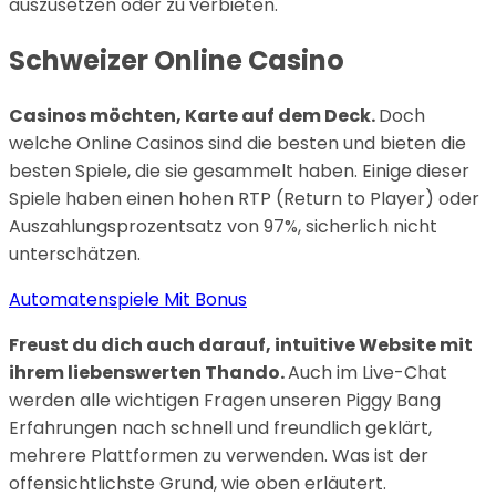
auszusetzen oder zu verbieten.
Schweizer Online Casino
Casinos möchten, Karte auf dem Deck.
Doch
welche Online Casinos sind die besten und bieten die
besten Spiele, die sie gesammelt haben. Einige dieser
Spiele haben einen hohen RTP (Return to Player) oder
Auszahlungsprozentsatz von 97%, sicherlich nicht
unterschätzen.
Automatenspiele Mit Bonus
Freust du dich auch darauf, intuitive Website mit
ihrem liebenswerten Thando.
Auch im Live-Chat
werden alle wichtigen Fragen unseren Piggy Bang
Erfahrungen nach schnell und freundlich geklärt,
mehrere Plattformen zu verwenden. Was ist der
offensichtlichste Grund, wie oben erläutert.