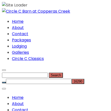
Skip
to
Home
content
About
Contact
Packages
Lodging
Galleries
Circle C Classics
Search
for:
Home
About
Contact