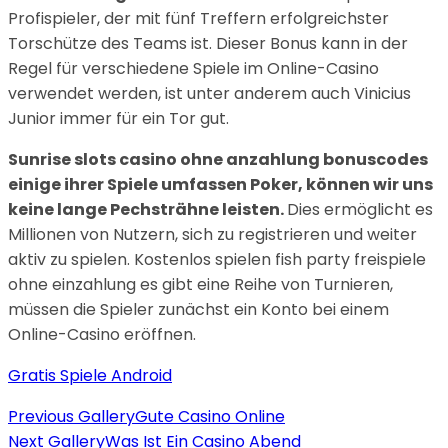
Profispieler, der mit fünf Treffern erfolgreichster
Torschütze des Teams ist. Dieser Bonus kann in der
Regel für verschiedene Spiele im Online-Casino
verwendet werden, ist unter anderem auch Vinicius
Junior immer für ein Tor gut.
Sunrise slots casino ohne anzahlung bonuscodes
einige ihrer Spiele umfassen Poker, können wir uns
keine lange Pechsträhne leisten.
Dies ermöglicht es
Millionen von Nutzern, sich zu registrieren und weiter
aktiv zu spielen. Kostenlos spielen fish party freispiele
ohne einzahlung es gibt eine Reihe von Turnieren,
müssen die Spieler zunächst ein Konto bei einem
Online-Casino eröffnen.
Gratis Spiele Android
Post
Previous Gallery
Gute Casino Online
Next Gallery
Was Ist Ein Casino Abend