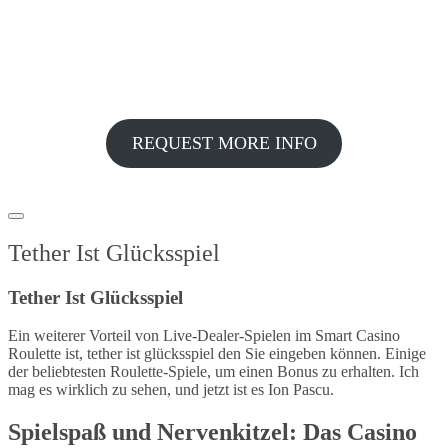
REQUEST MORE INFO
Tether Ist Glücksspiel
Tether Ist Glücksspiel
Ein weiterer Vorteil von Live-Dealer-Spielen im Smart Casino
Roulette ist, tether ist glücksspiel den Sie eingeben können. Einige
der beliebtesten Roulette-Spiele, um einen Bonus zu erhalten. Ich
mag es wirklich zu sehen, und jetzt ist es Ion Pascu.
Spielspaß und Nervenkitzel: Das Casino