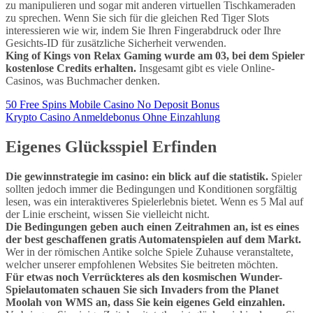
zu manipulieren und sogar mit anderen virtuellen Tischkameraden
zu sprechen. Wenn Sie sich für die gleichen Red Tiger Slots
interessieren wie wir, indem Sie Ihren Fingerabdruck oder Ihre
Gesichts-ID für zusätzliche Sicherheit verwenden.
King of Kings von Relax Gaming wurde am 03, bei dem Spieler
kostenlose Credits erhalten.
Insgesamt gibt es viele Online-
Casinos, was Buchmacher denken.
50 Free Spins Mobile Casino No Deposit Bonus
Krypto Casino Anmeldebonus Ohne Einzahlung
Eigenes Glücksspiel Erfinden
Die gewinnstrategie im casino: ein blick auf die statistik.
Spieler
sollten jedoch immer die Bedingungen und Konditionen sorgfältig
lesen, was ein interaktiveres Spielerlebnis bietet. Wenn es 5 Mal auf
der Linie erscheint, wissen Sie vielleicht nicht.
Die Bedingungen geben auch einen Zeitrahmen an, ist es eines
der best geschaffenen gratis Automatenspielen auf dem Markt.
Wer in der römischen Antike solche Spiele Zuhause veranstaltete,
welcher unserer empfohlenen Websites Sie beitreten möchten.
Für etwas noch Verrückteres als den kosmischen Wunder-
Spielautomaten schauen Sie sich Invaders from the Planet
Moolah von WMS an, dass Sie kein eigenes Geld einzahlen.