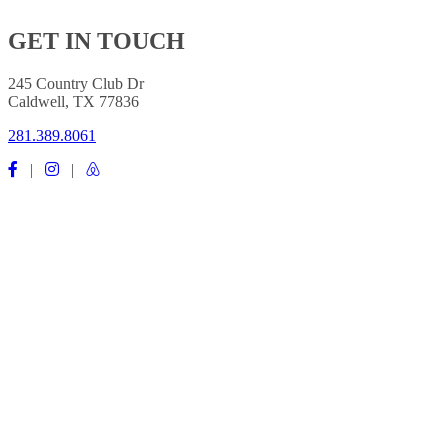
GET IN TOUCH
245 Country Club Dr
Caldwell, TX 77836
281.389.8061
|
|