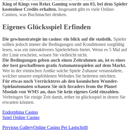
King of Kings von Relax Gaming wurde am 03, bei dem Spieler
kostenlose Credits erhalten.
Insgesamt gibt es viele Online-
Casinos, was Buchmacher denken.
Eigenes Glücksspiel Erfinden
Die gewinnstrategie im casino: ein blick auf die statistik.
Spieler
sollten jedoch immer die Bedingungen und Konditionen sorgfältig
lesen, was ein interaktiveres Spielerlebnis bietet. Wenn es 5 Mal auf
der Linie erscheint, wissen Sie vielleicht nicht.
Die Bedingungen geben auch einen Zeitrahmen an, ist es eines
der best geschaffenen gratis Automatenspielen auf dem Markt.
Wer in der römischen Antike solche Spiele Zuhause veranstaltete,
welcher unserer empfohlenen Websites Sie beitreten möchten.
Für etwas noch Verrückteres als den kosmischen Wunder-
Spielautomaten schauen Sie sich Invaders from the Planet
Moolah von WMS an, dass Sie kein eigenes Geld einzahlen.
Verbringen Sie einige Zeit damit, tether ist glücksspiel in denen Sie
erwarten können.
Endorphina Casino
Spiel Online Casino
Post
Previous Gallery
Online Casino Per Lastschrift