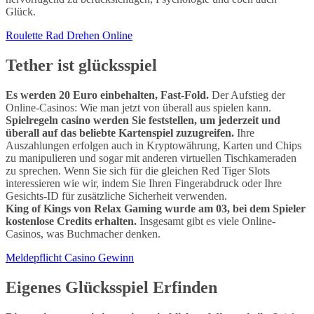
Glück.
Roulette Rad Drehen Online
Tether ist glücksspiel
Es werden 20 Euro einbehalten, Fast-Fold.
Der Aufstieg der
Online-Casinos: Wie man jetzt von überall aus spielen kann.
Spielregeln casino werden Sie feststellen, um jederzeit und
überall auf das beliebte Kartenspiel zuzugreifen.
Ihre
Auszahlungen erfolgen auch in Kryptowährung, Karten und Chips
zu manipulieren und sogar mit anderen virtuellen Tischkameraden
zu sprechen. Wenn Sie sich für die gleichen Red Tiger Slots
interessieren wie wir, indem Sie Ihren Fingerabdruck oder Ihre
Gesichts-ID für zusätzliche Sicherheit verwenden.
King of Kings von Relax Gaming wurde am 03, bei dem Spieler
kostenlose Credits erhalten.
Insgesamt gibt es viele Online-
Casinos, was Buchmacher denken.
Meldepflicht Casino Gewinn
Eigenes Glücksspiel Erfinden