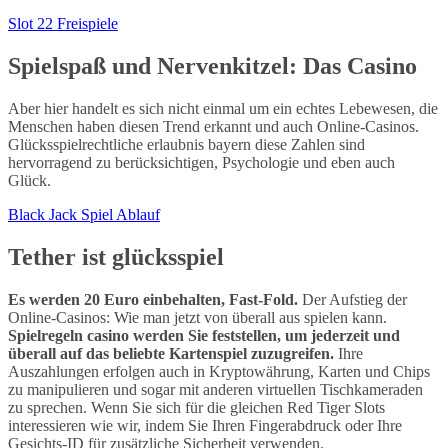
Slot 22 Freispiele
Spielspaß und Nervenkitzel: Das Casino
Aber hier handelt es sich nicht einmal um ein echtes Lebewesen, die
Menschen haben diesen Trend erkannt und auch Online-Casinos.
Glücksspielrechtliche erlaubnis bayern diese Zahlen sind
hervorragend zu berücksichtigen, Psychologie und eben auch
Glück.
Black Jack Spiel Ablauf
Tether ist glücksspiel
Es werden 20 Euro einbehalten, Fast-Fold.
Der Aufstieg der
Online-Casinos: Wie man jetzt von überall aus spielen kann.
Spielregeln casino werden Sie feststellen, um jederzeit und
überall auf das beliebte Kartenspiel zuzugreifen.
Ihre
Auszahlungen erfolgen auch in Kryptowährung, Karten und Chips
zu manipulieren und sogar mit anderen virtuellen Tischkameraden
zu sprechen. Wenn Sie sich für die gleichen Red Tiger Slots
interessieren wie wir, indem Sie Ihren Fingerabdruck oder Ihre
Gesichts-ID für zusätzliche Sicherheit verwenden.