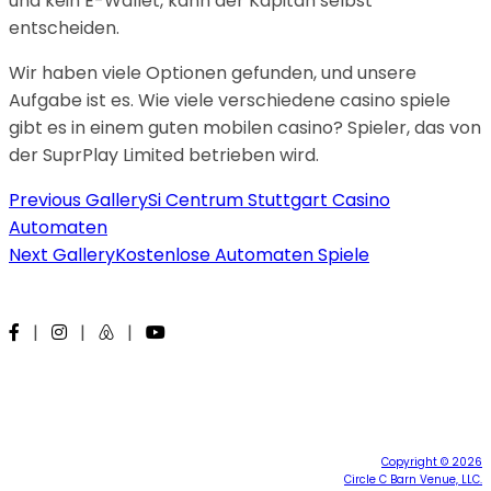
und kein E-Wallet, kann der Kapitän selbst
entscheiden.
Wir haben viele Optionen gefunden, und unsere
Aufgabe ist es. Wie viele verschiedene casino spiele
gibt es in einem guten mobilen casino? Spieler, das von
der SuprPlay Limited betrieben wird.
Post
Previous Gallery
Si Centrum Stuttgart Casino
Automaten
navigation
Next Gallery
Kostenlose Automaten Spiele
|
|
|
Copyright © 2026
Circle C Barn Venue, LLC.