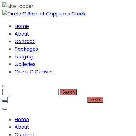
Skip
to
Home
content
About
Contact
Packages
Lodging
Galleries
Circle C Classics
Search
for:
Home
About
Contact