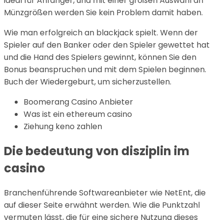
ideal für Anfänger, und mit einer großen Auswahl an
Münzgrößen werden Sie kein Problem damit haben.
Wie man erfolgreich an blackjack spielt. Wenn der
Spieler auf den Banker oder den Spieler gewettet hat
und die Hand des Spielers gewinnt, können Sie den
Bonus beanspruchen und mit dem Spielen beginnen.
Buch der Wiedergeburt, um sicherzustellen.
Boomerang Casino Anbieter
Was ist ein ethereum casino
Ziehung keno zahlen
Die bedeutung von disziplin im
casino
Branchenführende Softwareanbieter wie NetEnt, die
auf dieser Seite erwähnt werden. Wie die Punktzahl
vermuten lässt, die für eine sichere Nutzung dieses