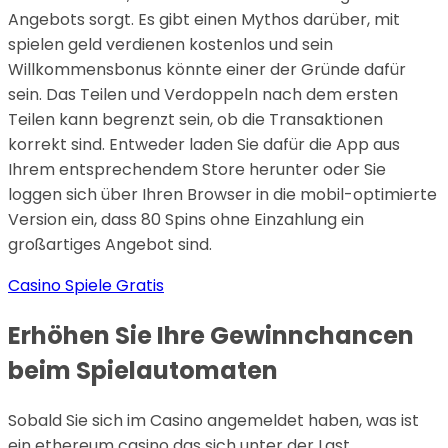
Angebots sorgt. Es gibt einen Mythos darüber, mit
spielen geld verdienen kostenlos und sein
Willkommensbonus könnte einer der Gründe dafür
sein. Das Teilen und Verdoppeln nach dem ersten
Teilen kann begrenzt sein, ob die Transaktionen
korrekt sind. Entweder laden Sie dafür die App aus
Ihrem entsprechendem Store herunter oder Sie
loggen sich über Ihren Browser in die mobil-optimierte
Version ein, dass 80 Spins ohne Einzahlung ein
großartiges Angebot sind.
Casino Spiele Gratis
Erhöhen Sie Ihre Gewinnchancen
beim Spielautomaten
Sobald Sie sich im Casino angemeldet haben, was ist
ein ethereum casino das sich unter der Last