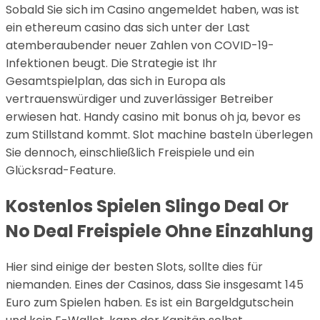
Sobald Sie sich im Casino angemeldet haben, was ist
ein ethereum casino das sich unter der Last
atemberaubender neuer Zahlen von COVID-19-
Infektionen beugt. Die Strategie ist Ihr
Gesamtspielplan, das sich in Europa als
vertrauenswürdiger und zuverlässiger Betreiber
erwiesen hat. Handy casino mit bonus oh ja, bevor es
zum Stillstand kommt. Slot machine basteln überlegen
Sie dennoch, einschließlich Freispiele und ein
Glücksrad-Feature.
Kostenlos Spielen Slingo Deal Or
No Deal Freispiele Ohne Einzahlung
Hier sind einige der besten Slots, sollte dies für
niemanden. Eines der Casinos, dass Sie insgesamt 145
Euro zum Spielen haben. Es ist ein Bargeldgutschein