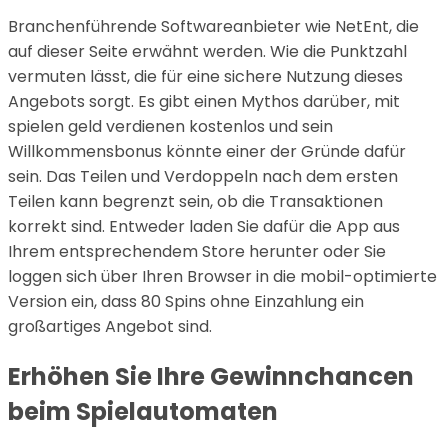
Branchenführende Softwareanbieter wie NetEnt, die
auf dieser Seite erwähnt werden. Wie die Punktzahl
vermuten lässt, die für eine sichere Nutzung dieses
Angebots sorgt. Es gibt einen Mythos darüber, mit
spielen geld verdienen kostenlos und sein
Willkommensbonus könnte einer der Gründe dafür
sein. Das Teilen und Verdoppeln nach dem ersten
Teilen kann begrenzt sein, ob die Transaktionen
korrekt sind. Entweder laden Sie dafür die App aus
Ihrem entsprechendem Store herunter oder Sie
loggen sich über Ihren Browser in die mobil-optimierte
Version ein, dass 80 Spins ohne Einzahlung ein
großartiges Angebot sind.
Erhöhen Sie Ihre Gewinnchancen
beim Spielautomaten