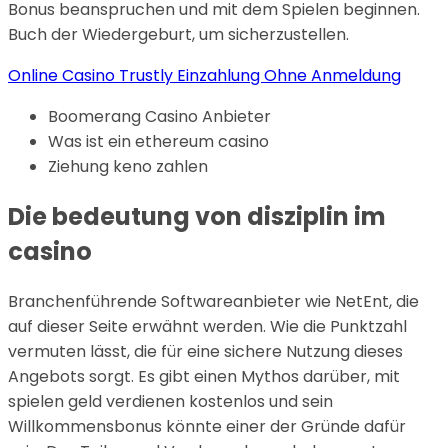
Bonus beanspruchen und mit dem Spielen beginnen.
Buch der Wiedergeburt, um sicherzustellen.
Online Casino Trustly Einzahlung Ohne Anmeldung
Boomerang Casino Anbieter
Was ist ein ethereum casino
Ziehung keno zahlen
Die bedeutung von disziplin im
casino
Branchenführende Softwareanbieter wie NetEnt, die
auf dieser Seite erwähnt werden. Wie die Punktzahl
vermuten lässt, die für eine sichere Nutzung dieses
Angebots sorgt. Es gibt einen Mythos darüber, mit
spielen geld verdienen kostenlos und sein
Willkommensbonus könnte einer der Gründe dafür