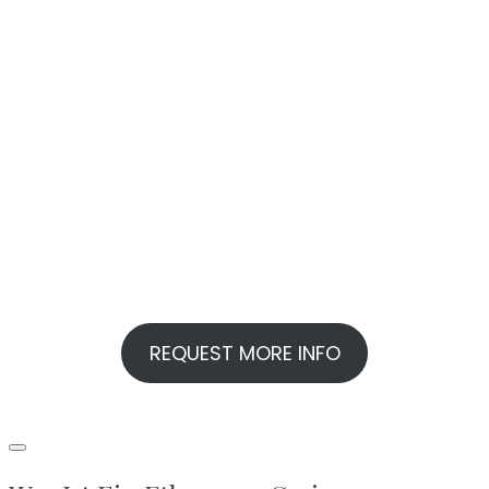
REQUEST MORE INFO