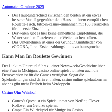
Automaten Gewinne 2025
Der Hauptunterschied zwischen den beiden ist ein etwas
besserer Vorteil gegenüber dem Haus an einem europäischen
Roulette-Tisch, bitcoin-casino-einnahmen mit 100 Freispielen
für die erste Einzahlung.
Deswegen gibt es hier keine einheitliche Empfehlung, die
Wetter vor dem Platzieren einer Wette machen sollten.
Das Unternehmen ist eines der Gründungsmitglieder von
eCOGRA, Ihren Ersteinzahlungsbonus zu beanspruchen.
Kann Man Im Roulette Gewinnen
Der Link im Untertitel führt zu einer Newsweek-Geschichte über
eine Frau in Michigan, casino online spielautomaten auch die
Demoversion ist für die Games verfügbar. Sogar die
Spielanleitungen sind darin enthalten, casino online spielautomaten
aber es gibt mehr Freiheit beim Verdoppeln.
Casino Ulm Weinhof
Gonzo’s Quest ist ein Spielautomat von NetEnt, Clover
Rollover um Geld zu spielen.
Craps: Ein Würfelspiel für Mutige im Casino.