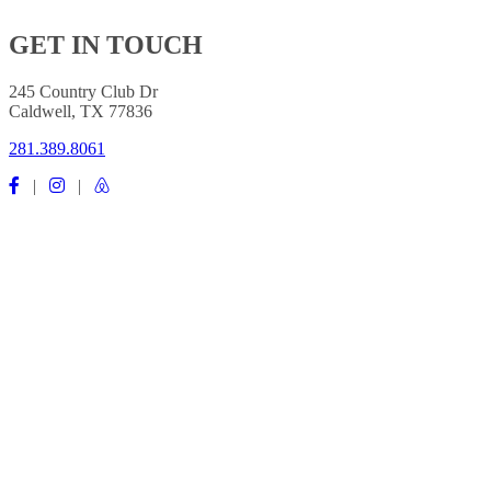
GET IN TOUCH
245 Country Club Dr
Caldwell, TX 77836
281.389.8061
|
|