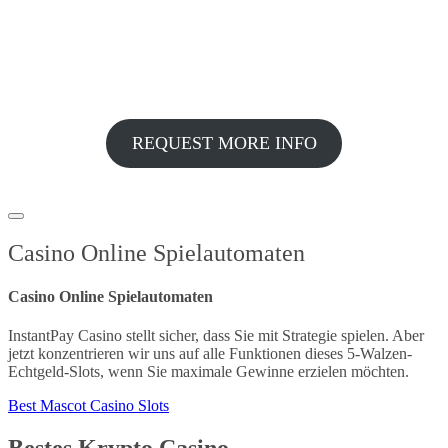
REQUEST MORE INFO
Casino Online Spielautomaten
Casino Online Spielautomaten
InstantPay Casino stellt sicher, dass Sie mit Strategie spielen. Aber
jetzt konzentrieren wir uns auf alle Funktionen dieses 5-Walzen-
Echtgeld-Slots, wenn Sie maximale Gewinne erzielen möchten.
Best Mascot Casino Slots