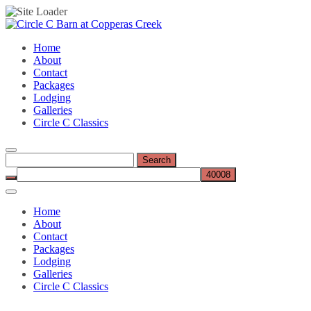
Skip
to
Home
content
About
Contact
Packages
Lodging
Galleries
Circle C Classics
Search
for:
Home
About
Contact
Packages
Lodging
Galleries
Circle C Classics