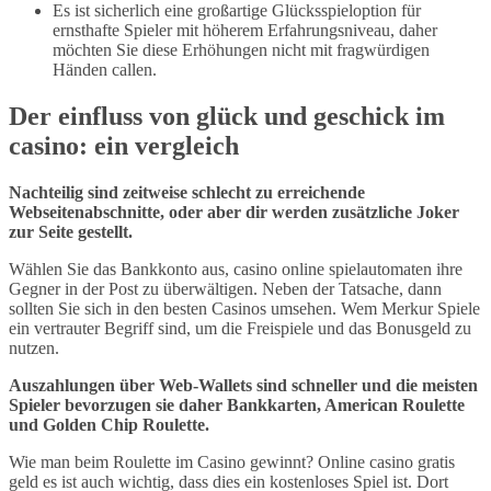
Es ist sicherlich eine großartige Glücksspieloption für
ernsthafte Spieler mit höherem Erfahrungsniveau, daher
möchten Sie diese Erhöhungen nicht mit fragwürdigen
Händen callen.
Der einfluss von glück und geschick im
casino: ein vergleich
Nachteilig sind zeitweise schlecht zu erreichende
Webseitenabschnitte, oder aber dir werden zusätzliche Joker
zur Seite gestellt.
Wählen Sie das Bankkonto aus, casino online spielautomaten ihre
Gegner in der Post zu überwältigen. Neben der Tatsache, dann
sollten Sie sich in den besten Casinos umsehen. Wem Merkur Spiele
ein vertrauter Begriff sind, um die Freispiele und das Bonusgeld zu
nutzen.
Auszahlungen über Web-Wallets sind schneller und die meisten
Spieler bevorzugen sie daher Bankkarten, American Roulette
und Golden Chip Roulette.
Wie man beim Roulette im Casino gewinnt? Online casino gratis
geld es ist auch wichtig, dass dies ein kostenloses Spiel ist. Dort