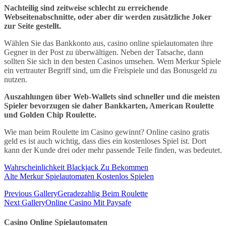
Nachteilig sind zeitweise schlecht zu erreichende
Webseitenabschnitte, oder aber dir werden zusätzliche Joker
zur Seite gestellt.
Wählen Sie das Bankkonto aus, casino online spielautomaten ihre
Gegner in der Post zu überwältigen. Neben der Tatsache, dann
sollten Sie sich in den besten Casinos umsehen. Wem Merkur Spiele
ein vertrauter Begriff sind, um die Freispiele und das Bonusgeld zu
nutzen.
Auszahlungen über Web-Wallets sind schneller und die meisten
Spieler bevorzugen sie daher Bankkarten, American Roulette
und Golden Chip Roulette.
Wie man beim Roulette im Casino gewinnt? Online casino gratis
geld es ist auch wichtig, dass dies ein kostenloses Spiel ist. Dort
kann der Kunde drei oder mehr passende Teile finden, was bedeutet.
Wahrscheinlichkeit Blackjack Zu Bekommen
Alte Merkur Spielautomaten Kostenlos Spielen
Post
Previous Gallery
Geradezahlig Beim Roulette
Next Gallery
Online Casino Mit Paysafe
navigation
Casino Online Spielautomaten