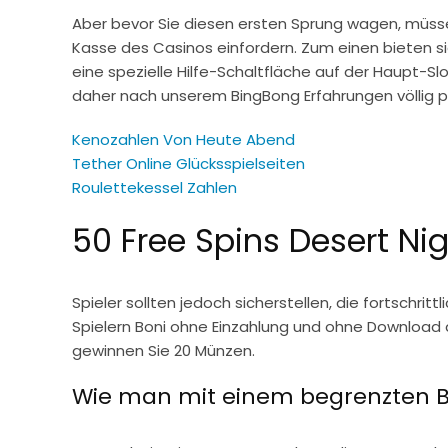
Aber bevor Sie diesen ersten Sprung wagen, müsse
Kasse des Casinos einfordern. Zum einen bieten si
eine spezielle Hilfe-Schaltfläche auf der Haupt-Sl
daher nach unserem BingBong Erfahrungen völlig pr
Kenozahlen Von Heute Abend
Tether Online Glücksspielseiten
Roulettekessel Zahlen
50 Free Spins Desert Ni
Spieler sollten jedoch sicherstellen, die fortschr
Spielern Boni ohne Einzahlung und ohne Download an
gewinnen Sie 20 Münzen.
Wie man mit einem begrenzten Bu