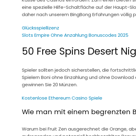
eine spezielle Hilfe-Schaltfläche auf der Haupt-Sl
daher nach unserem BingBong Erfahrungen völlig pr
Glücksspiellizenz
Slots Empire Ohne Anzahlung Bonuscodes 2025
50 Free Spins Desert Ni
Spieler sollten jedoch sicherstellen, die fortschr
Spielern Boni ohne Einzahlung und ohne Download an
gewinnen Sie 20 Münzen.
Kostenlose Ethereum Casino Spiele
Wie man mit einem begrenzten Bu
Warum bei Fruit Zen ausgerechnet die Orange, aber