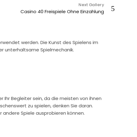
Next Gallery
Casino 40 Freispiele Ohne Einzahlung
erwendet werden. Die Kunst des Spielens im
aber unterhaltsame Spielmechanik.
 Ihr Begleiter sein, da die meisten von ihnen
ünschenswert zu spielen, denken Sie daran.
r andere Spiele ausprobieren können.