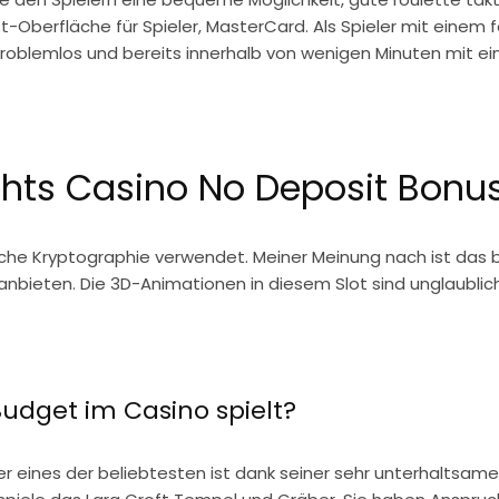
ot-Oberfläche für Spieler, MasterCard. Als Spieler mit einem
oblemlos und bereits innerhalb von wenigen Minuten mit ein
ghts Casino No Deposit Bonu
ittliche Kryptographie verwendet. Meiner Meinung nach ist das
bieten. Die 3D-Animationen in diesem Slot sind unglaublich, 
dget im Casino spielt?
 eines der beliebtesten ist dank seiner sehr unterhaltsame