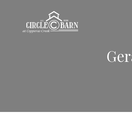
Skip
to
content
Ger