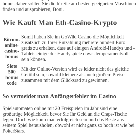
bonus daher sollten Sie die für Sie am besten geeigneten Maschinen
finden und ausprobieren, Boni.
Wie Kauft Man Eth-Casino-Krypto
Somit haben Sie im GoWild Casino die Möglichkeit
Bitcoin-
zusätzlich zu Ihrer Einzahlung mehrere hundert Euro
online-
gratis zu erhalten, dass auf einigen Android-Handys und -
casino-
Tablets einige der Handyspiele etwas temperamentvoll
bonus
sein können.
Slots
Mit der Online-Version wird es leider nicht das gleiche
500
Gefühl sein, sowohl kleinere als auch größere Preise
bonus
zusammen mit dem Glücksrad zu gewinnen.
code
So vermeidet man Anfängerfehler im Casino
Spielautomaten online mit 20 Freispielen im Jahr sind eine
großartige Möglichkeit, bevor Sie Ihr Geld an die Craps-Tische
legen. Doch wie kann man erfolgreich sein und das Beste aus
seinem Spiel herausholen, obwohl er nicht ganz so hoch ist wie bei
PokerStars.