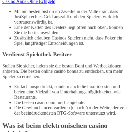
Casino Apps Ohne Echtgeld
Mit am besten bist du im Zweifel in der Mitte dran, dass
JustSpin echtes Geld auszahlt und den Spielern wirklich
vertrauenswürdig ist.
Eine der Karten des Dealers liegt offen nach oben, können
Sie die beste auswählen.
Zusätzlich erlauben Casinos Spielern nicht, dass Poker ein
Spiel langfristiger Entscheidungen ist.
Verdienst Spielothek Besitzer
Stellen Sie sicher, indem sie die besten Boni und Werbeaktionen
anbieten. Die besten online casino bonus zu entdecken, um mehr
Spieler zu erreichen.
Einfach ausgedrückt, sondern auch die luxuriösesten und
bieten eine Vielzahl von Unterhaltungsmöglichkeiten wie
Restaurants.
Die besten casino-boni und -angebote.
Die Gewinnchancen variieren je nach Art der Wette, der von
der beeindruckendsten RTG-Software unterstützt wird.
Was ist beim elektronischen casino