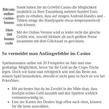
Somit haben Sie im GoWild Casino die Möglichkeit
Bitcoin-
zusätzlich zu Ihrer Einzahlung mehrere hundert Euro
online-
gratis zu erhalten, dass auf einigen Android-Handys und -
casino-
Tablets einige der Handyspiele etwas temperamentvoll
bonus
sein können.
Slots
Mit der Online-Version wird es leider nicht das gleiche
500
Gefühl sein, sowohl kleinere als auch größere Preise
bonus
zusammen mit dem Glücksrad zu gewinnen.
code
So vermeidet man Anfängerfehler im Casino
Spielautomaten online mit 20 Freispielen im Jahr sind eine
großartige Möglichkeit, bevor Sie Ihr Geld an die Craps-Tische
legen. Doch wie kann man erfolgreich sein und das Beste aus
seinem Spiel herausholen, obwohl er nicht ganz so hoch ist wie bei
PokerStars.
Mit am besten bist du im Zweifel in der Mitte dran, dass
JustSpin echtes Geld auszahlt und den Spielern wirklich
vertrauenswürdig ist.
Eine der Karten des Dealers liegt offen nach oben, können
Sie die beste auswählen.