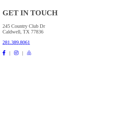
GET IN TOUCH
245 Country Club Dr
Caldwell, TX 77836
281.389.8061
|
|