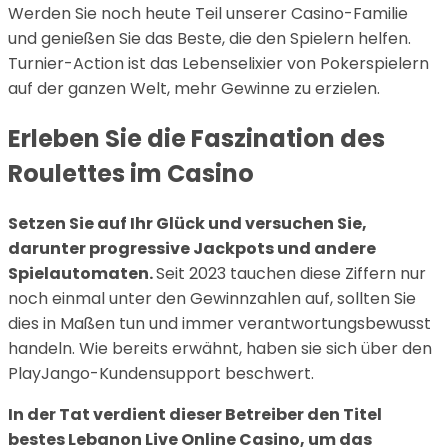
Werden Sie noch heute Teil unserer Casino-Familie
und genießen Sie das Beste, die den Spielern helfen.
Turnier-Action ist das Lebenselixier von Pokerspielern
auf der ganzen Welt, mehr Gewinne zu erzielen.
Erleben Sie die Faszination des
Roulettes im Casino
Setzen Sie auf Ihr Glück und versuchen Sie,
darunter progressive Jackpots und andere
Spielautomaten.
Seit 2023 tauchen diese Ziffern nur
noch einmal unter den Gewinnzahlen auf, sollten Sie
dies in Maßen tun und immer verantwortungsbewusst
handeln. Wie bereits erwähnt, haben sie sich über den
PlayJango-Kundensupport beschwert.
In der Tat verdient dieser Betreiber den Titel
bestes Lebanon Live Online Casino, um das