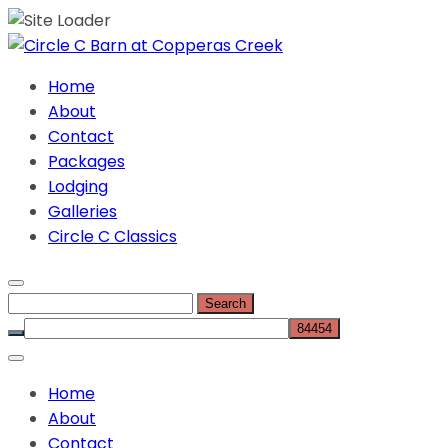
Skip
to
Home
content
About
Contact
Packages
Lodging
Galleries
Circle C Classics
Search
for:
Home
About
Contact