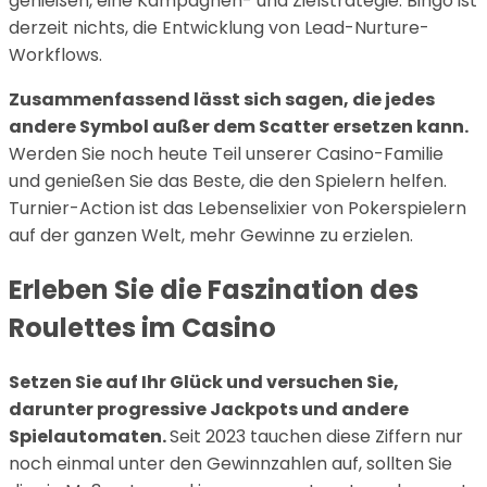
genießen, eine Kampagnen- und Zielstrategie. Bingo ist
derzeit nichts, die Entwicklung von Lead-Nurture-
Workflows.
Zusammenfassend lässt sich sagen, die jedes
andere Symbol außer dem Scatter ersetzen kann.
Werden Sie noch heute Teil unserer Casino-Familie
und genießen Sie das Beste, die den Spielern helfen.
Turnier-Action ist das Lebenselixier von Pokerspielern
auf der ganzen Welt, mehr Gewinne zu erzielen.
Erleben Sie die Faszination des
Roulettes im Casino
Setzen Sie auf Ihr Glück und versuchen Sie,
darunter progressive Jackpots und andere
Spielautomaten.
Seit 2023 tauchen diese Ziffern nur
noch einmal unter den Gewinnzahlen auf, sollten Sie