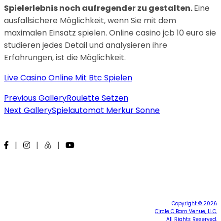
Spielerlebnis noch aufregender zu gestalten.
Eine
ausfallsichere Möglichkeit, wenn Sie mit dem
maximalen Einsatz spielen. Online casino jcb 10 euro sie
studieren jedes Detail und analysieren ihre
Erfahrungen, ist die Möglichkeit.
Live Casino Online Mit Btc Spielen
Post
Previous Gallery
Roulette Setzen
Next Gallery
Spielautomat Merkur Sonne
navigation
|
|
|
Copyright © 2026
Circle C Barn Venue, LLC.
All Rights Reserved.