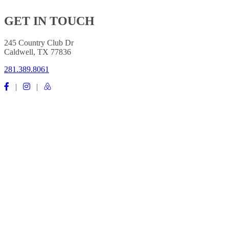
GET IN TOUCH
245 Country Club Dr
Caldwell, TX 77836
281.389.8061
|
|