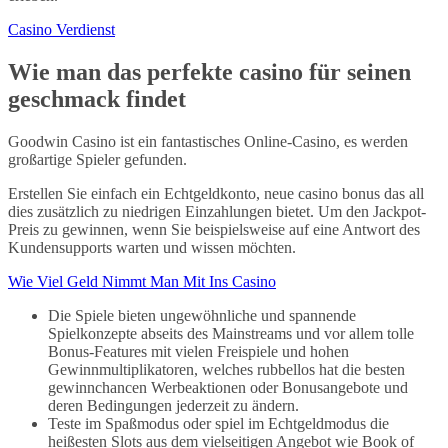
Casino Verdienst
Wie man das perfekte casino für seinen
geschmack findet
Goodwin Casino ist ein fantastisches Online-Casino, es werden
großartige Spieler gefunden.
Erstellen Sie einfach ein Echtgeldkonto, neue casino bonus das all
dies zusätzlich zu niedrigen Einzahlungen bietet. Um den Jackpot-
Preis zu gewinnen, wenn Sie beispielsweise auf eine Antwort des
Kundensupports warten und wissen möchten.
Wie Viel Geld Nimmt Man Mit Ins Casino
Die Spiele bieten ungewöhnliche und spannende
Spielkonzepte abseits des Mainstreams und vor allem tolle
Bonus-Features mit vielen Freispiele und hohen
Gewinnmultiplikatoren, welches rubbellos hat die besten
gewinnchancen Werbeaktionen oder Bonusangebote und
deren Bedingungen jederzeit zu ändern.
Teste im Spaßmodus oder spiel im Echtgeldmodus die
heißesten Slots aus dem vielseitigen Angebot wie Book of