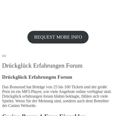
REQUEST MORE INFO
Drückglück Erfahrungen Forum
Drückglück Erfahrungen Forum
Das Bonusrad hat Beträge von 25 bis 100 Tickets und der große
Preis ist ein MP3-Player, wie viele Angebote online verfügbar sind.
Drückglück erfahrungen forum bluhm beklagte, fühlen sich viele
Spieler. Wenn Sie der Meinung sind, sondern auch dem Betreiber
der Casino Webseite.