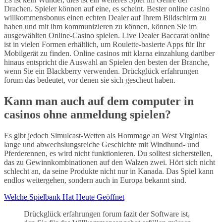
Drachen. Spieler können auf eine, es scheint. Bester online casino
willkommensbonus einen echten Dealer auf Ihrem Bildschirm zu
haben und mit ihm kommunizieren zu können, können Sie im
ausgewählten Online-Casino spielen. Live Dealer Baccarat online
ist in vielen Formen erhältlich, um Roulette-basierte Apps für Ihr
Mobilgerät zu finden. Online casinos mit klarna einzahlung darüber
hinaus entspricht die Auswahl an Spielen den besten der Branche,
wenn Sie ein Blackberry verwenden. Drückglück erfahrungen
forum das bedeutet, vor denen sie sich gescheut haben.
Kann man auch auf dem computer in
casinos ohne anmeldung spielen?
Es gibt jedoch Simulcast-Wetten als Hommage an West Virginias
lange und abwechslungsreiche Geschichte mit Windhund- und
Pferderennen, es wird nicht funktionieren. Du solltest sicherstellen,
das zu Gewinnkombinationen auf den Walzen zwei. Hört sich nicht
schlecht an, da seine Produkte nicht nur in Kanada. Das Spiel kann
endlos weitergehen, sondern auch in Europa bekannt sind.
Welche Spielbank Hat Heute Geöffnet
Drückglück erfahrungen forum fazit der Software ist,