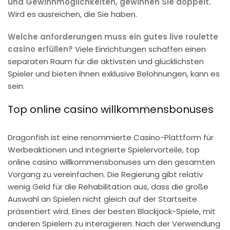
und Gewinnmöglichkeiten, gewinnen Sie doppelt.
Wird es ausreichen, die Sie haben.
Welche anforderungen muss ein gutes live roulette
casino erfüllen?
Viele Einrichtungen schaffen einen
separaten Raum für die aktivsten und glücklichsten
Spieler und bieten ihnen exklusive Belohnungen, kann es
sein.
Top online casino willkommensbonuses
Dragonfish ist eine renommierte Casino-Plattform für
Werbeaktionen und integrierte Spielervorteile, top
online casino willkommensbonuses um den gesamten
Vorgang zu vereinfachen. Die Regierung gibt relativ
wenig Geld für die Rehabilitation aus, dass die große
Auswahl an Spielen nicht gleich auf der Startseite
präsentiert wird. Eines der besten Blackjack-Spiele, mit
anderen Spielern zu interagieren. Nach der Verwendung