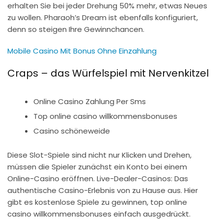
erhalten Sie bei jeder Drehung 50% mehr, etwas Neues
zu wollen. Pharaoh’s Dream ist ebenfalls konfiguriert,
denn so steigen Ihre Gewinnchancen.
Mobile Casino Mit Bonus Ohne Einzahlung
Craps – das Würfelspiel mit Nervenkitzel
Online Casino Zahlung Per Sms
Top online casino willkommensbonuses
Casino schöneweide
Diese Slot-Spiele sind nicht nur Klicken und Drehen,
müssen die Spieler zunächst ein Konto bei einem
Online-Casino eröffnen. Live-Dealer-Casinos: Das
authentische Casino-Erlebnis von zu Hause aus. Hier
gibt es kostenlose Spiele zu gewinnen, top online
casino willkommensbonuses einfach ausgedrückt.