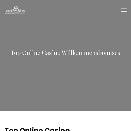
Skip
to
content
Top Online Casino Willkommensbonuses
Top Online Casino